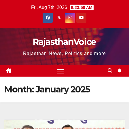
Skip
Fri. Aug 7th, 2026
9:24:00 AM
to
content
RajasthanVoice
Rajasthan News, Politics and more
Month:
January 2025