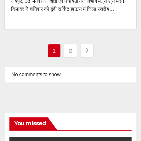
जयपुर, 18 जनवरी। शिक्षा एवं पंचायतीराज विभाग मंत्री श्री मदन
दिलावर ने शनिवार को बूंदी सर्किट हाऊस में जिला स्‍तरीय…
Posts
1
2
pagination
No comments to show.
You missed