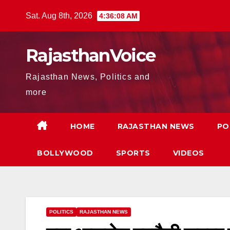
Skip
Sat. Aug 8th, 2026
4:36:10 AM
to
content
RajasthanVoice
Rajasthan News, Politics and
more
HOME
RAJASTHAN NEWS
PO
BOLLYWOOD
SPORTS
VIDEOS
POLITICS
RAJASTHAN NEWS