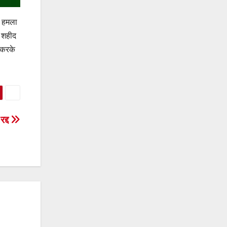
ी हमला
त शहीद
 करके
द्द