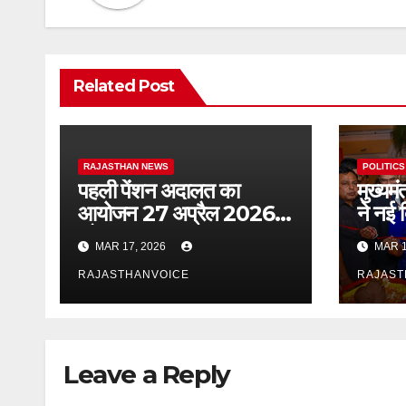
Related Post
RAJASTHAN NEWS
POLITICS
पहली पेंशन अदालत का
मुख्यमं
आयोजन 27 अप्रैल 2026
ने नई द
को
उत्सव
MAR 17, 2026
MAR 1
शुभारं
RAJASTHANVOICE
RAJAST
Leave a Reply