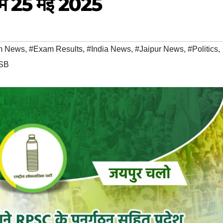
 में 25 मई 2025
m News
,
#Exam Results
,
#India News
,
#Jaipur News
,
#Politics
,
SB