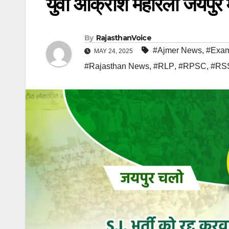
युवा आक्रोश महारैली जयपुर
By
RajasthanVoice
#Ajmer News
,
#Exa
MAY 24, 2025
#Rajasthan News
,
#RLP
,
#RPSC
,
#RS