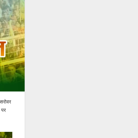
नसरोवर
क पर