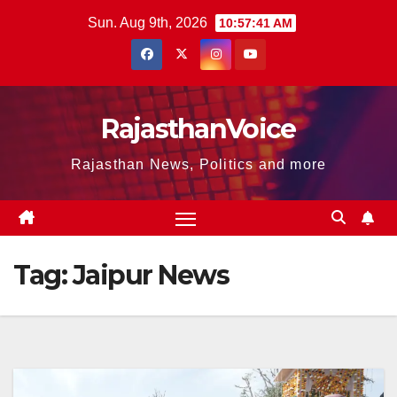
Skip
Sun. Aug 9th, 2026
10:57:42 AM
to
content
RajasthanVoice
Rajasthan News, Politics and more
Tag:
Jaipur News